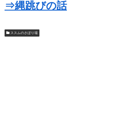
⇒縄跳びの話
ススムのさぼり場