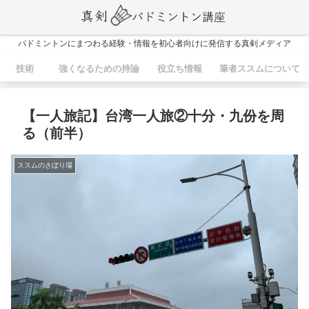
バドミントンにまつわる経験・情報を初心者向けに発信する真剣メディア
技術
強くなるための持論
役立ち情報
筆者ススムについて
【一人旅記】台湾一人旅②十分・九份を周
る（前半）
ススムのさぼり場