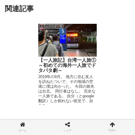
関連記事
ススムのさぼり場
【一人旅記】台湾一人旅①
～初めての海外一人旅でド
タバタ劇～
2019年の9月。 地方に住む友人
を訪ねたついで、その地域の空
港に僕は向かった。 今回の旅先
は台北。 同行者はなし。 完全な
一人旅である。 自分（とgoogle
翻訳）しか頼れない状況で、自
分を...
ホーム
シェア
TOPへ