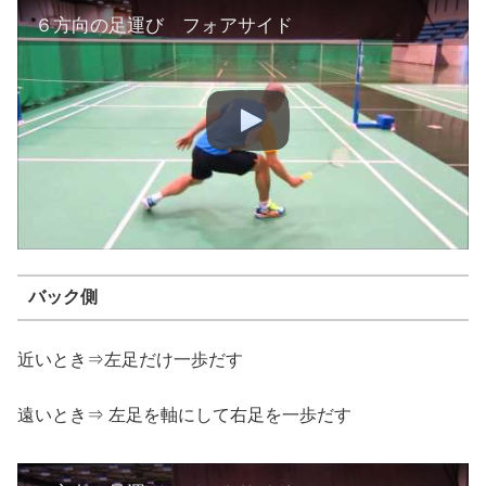
６方向の足運び フォアサイド
バック側
近いとき⇒左足だけ一歩だす
遠いとき⇒ 左足を軸にして右足を一歩だす